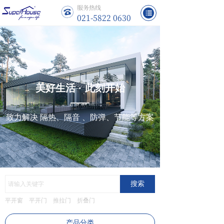
服务热线
021-5822 0630
美好生活 · 此刻开始
致力解决 隔热、隔音 、防弹、节能等方案
搜索
平开窗
平开门
推拉门
折叠门
产品分类