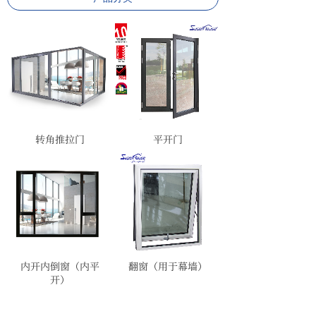
转角推拉门
平开门
内开内倒窗（内平
翻窗（用于幕墙）
开）
<
1
>