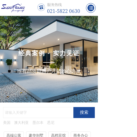
服务热线
021-5822 0630
经典案例 · 实力见证
唯有品质好用户才能放心选择
搜索
美国
澳大利亚
墨尔本
悉尼
高端公寓
豪华别墅
高档宾馆
商务办公